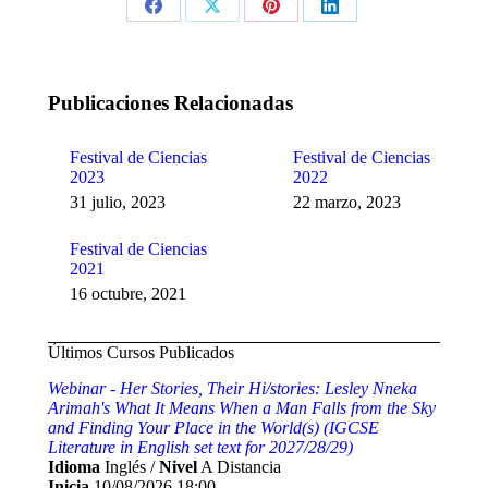
Share
Share
Share
Share
on
on
on
on
Facebook
X
Pinterest
LinkedIn
Publicaciones Relacionadas
Festival de Ciencias
Festival de Ciencias
2023
2022
31 julio, 2023
22 marzo, 2023
Festival de Ciencias
2021
16 octubre, 2021
Últimos Cursos Publicados
Webinar - Her Stories, Their Hi/stories: Lesley Nneka
Arimah's What It Means When a Man Falls from the Sky
and Finding Your Place in the World(s) (IGCSE
Literature in English set text for 2027/28/29)
Idioma
Inglés /
Nivel
A Distancia
Inicia
10/08/2026 18:00