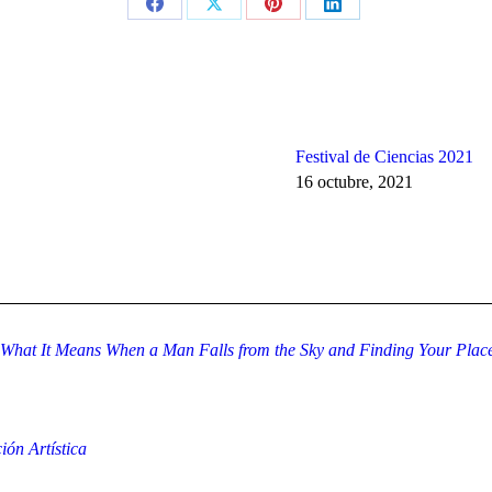
Share
Share
Share
Share
on
on
on
on
Facebook
X
Pinterest
LinkedIn
Festival de Ciencias 2021
16 octubre, 2021
 What It Means When a Man Falls from the Sky and Finding Your Place i
ón Artística