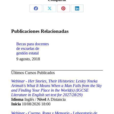
Share
Share
Share
Share
on
on
on
on
Facebook
X
Pinterest
LinkedIn
Publicaciones Relacionadas
Becas para docentes
de escuelas de
gestión estatal
9 agosto, 2018
Últimos Cursos Publicados
Webinar - Her Stories, Their Hi/stories: Lesley Nneka
Arimah's What It Means When a Man Falls from the Sky
and Finding Your Place in the World(s) (IGCSE
Literature in English set text for 2027/28/29)
Idioma
Inglés /
Nivel
A Distancia
Inicia
10/08/2026 18:00
Webinar - Cuerpo, Ropa y Memoria - Laboratorio de